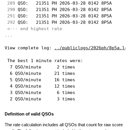
289
 QSO:   21351 PH 2026-03-28 0142 8P5A       
290
 QSO:   21351 PH 2026-03-28 0142 8P5A       
291
 QSO:   21351 PH 2026-03-28 0142 8P5A       
292
 QSO:   21351 PH 2026-03-28 0142 8P5A       
<--- end highest rate 
...
View complete log: 
../publiclogs/2026ph/8p5a.log
 The best 1 minute rates were: 

  7 QSO/minute      2 times

  6 QSO/minute     21 times

  5 QSO/minute     16 times

  4 QSO/minute     12 times

  3 QSO/minute      6 times

Definition of valid QSOs
The rate calculation includes all QSOs that count for raw score