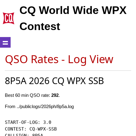
CQ World Wide WPX
Contest
QSO Rates - Log View
8P5A 2026 CQ WPX SSB
Best 60 min QSO rate:
292
.
From ../publiclogs/2026ph/8p5a.log
START-OF-LOG: 3.0

CONTEST: CQ-WPX-SSB

CALLSIGN: 8P5A
