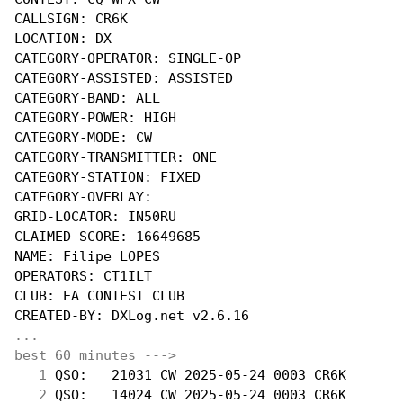
CALLSIGN: CR6K

LOCATION: DX

CATEGORY-OPERATOR: SINGLE-OP

CATEGORY-ASSISTED: ASSISTED

CATEGORY-BAND: ALL

CATEGORY-POWER: HIGH

CATEGORY-MODE: CW

CATEGORY-TRANSMITTER: ONE

CATEGORY-STATION: FIXED

CATEGORY-OVERLAY:

GRID-LOCATOR: IN50RU

CLAIMED-SCORE: 16649685

NAME: Filipe LOPES

OPERATORS: CT1ILT

CLUB: EA CONTEST CLUB

...
best 60 minutes --->
  1
 QSO:   21031 CW 2025-05-24 0003 CR6K       
  2
 QSO:   14024 CW 2025-05-24 0003 CR6K       