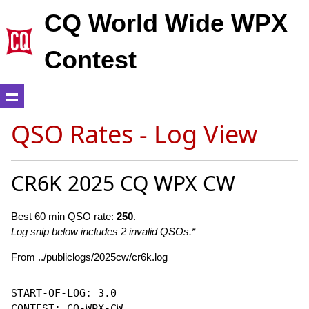
CQ World Wide WPX
Contest
QSO Rates - Log View
CR6K 2025 CQ WPX CW
Best 60 min QSO rate:
250
.
Log snip below includes 2 invalid QSOs.
*
From ../publiclogs/2025cw/cr6k.log
START-OF-LOG: 3.0

CONTEST: CQ-WPX-CW
