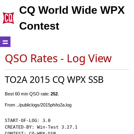
CQ World Wide WPX
Contest
QSO Rates - Log View
TO2A 2015 CQ WPX SSB
Best 60 min QSO rate:
252
.
From ../publiclogs/2015ph/to2a.log
START-OF-LOG: 3.0

CREATED-BY: Win-Test 3.27.1

CONTEST: CQ-WPX-SSB
