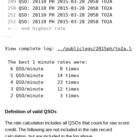
249
 QSO: 28110 PH 2015-03-28 2058 TO2A         
250
 QSO: 28110 PH 2015-03-28 2058 TO2A         
251
 QSO: 28110 PH 2015-03-28 2058 TO2A         
252
 QSO: 28110 PH 2015-03-28 2058 TO2A         
<--- end highest rate 
...
View complete log: 
../publiclogs/2015ph/to2a.log
 The best 1 minute rates were: 

  6 QSO/minute      8 times

  5 QSO/minute     14 times

  4 QSO/minute     23 times

  3 QSO/minute     12 times

Definition of valid QSOs
The rate calculation includes all QSOs that count for raw score
credit. The following are not included in the rate record
calculation, but are included in the log above.