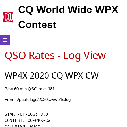
CQ World Wide WPX
Contest
QSO Rates - Log View
WP4X 2020 CQ WPX CW
Best 60 min QSO rate:
181
.
From ../publiclogs/2020cw/wp4x.log
START-OF-LOG: 3.0

CONTEST: CQ-WPX-CW

CALLSIGN: WP4X
